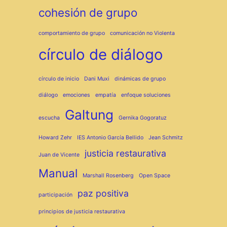
cohesión de grupo
comportamiento de grupo
comunicación no Violenta
círculo de diálogo
círculo de inicio
Dani Muxi
dinámicas de grupo
diálogo
emociones
empatía
enfoque soluciones
Galtung
escucha
Gernika Gogoratuz
Howard Zehr
IES Antonio García Bellido
Jean Schmitz
justicia restaurativa
Juan de Vicente
Manual
Marshall Rosenberg
Open Space
paz positiva
participación
principios de justicia restaurativa