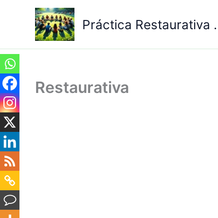
Ir
al
Práctica Restaurativa .
contenido
Restaurativa